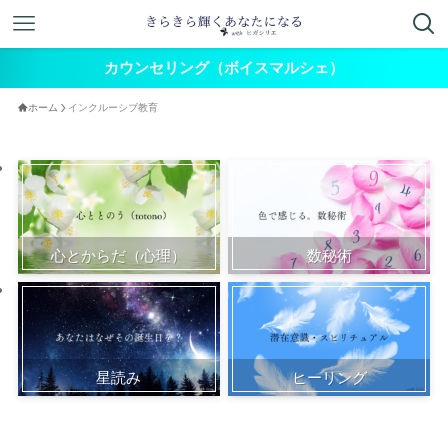
カウンセリング（ボイスマルシェ）
ホーム
インクルーシブ教育
心とからだ（心理）
数秘術
星読み
ヒーリング