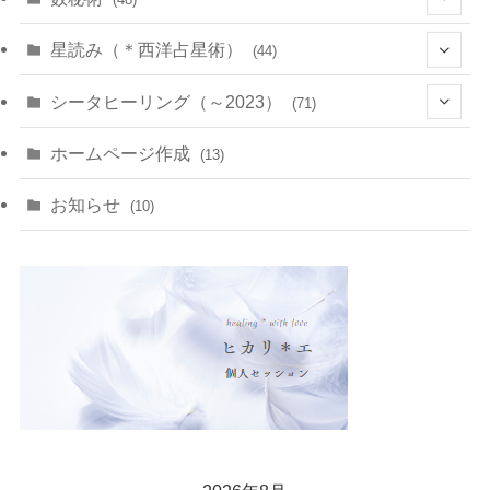
(22)
(7)
(11)
星読み（＊西洋占星術）
(44)
(1)
(1)
(11)
(10)
(11)
シータヒーリング（～2023）
(71)
(1)
(2)
(1)
(15)
(8)
(14)
ホームページ作成
(13)
(7)
(1)
(7)
(2)
(4)
(5)
お知らせ
(10)
(4)
(5)
(5)
(4)
(24)
(18)