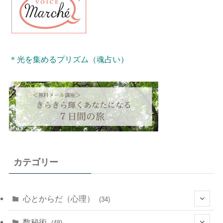
＊光を集めるプリズム（魂占い）
カテゴリー
心とからだ（心理）
(34)
(10)
数秘術
(48)