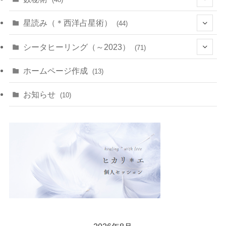
(22)
(7)
(11)
星読み（＊西洋占星術）
(44)
(1)
(1)
(11)
(10)
(11)
シータヒーリング（～2023）
(71)
(1)
(2)
(1)
(15)
(8)
(14)
ホームページ作成
(13)
(7)
(1)
(7)
(2)
(4)
(5)
お知らせ
(10)
(4)
(5)
(5)
(4)
(24)
(18)