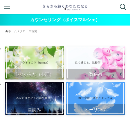
カウンセリング（ボイスマルシェ）
ホーム
クローズ就労
心とからだ（心理）
数秘術
星読み
ヒーリング