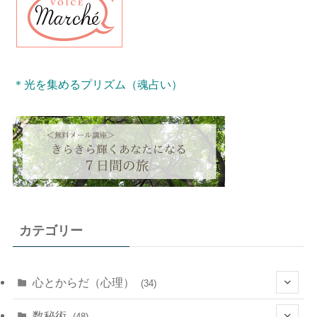
＊光を集めるプリズム（魂占い）
カテゴリー
心とからだ（心理）
(34)
(10)
数秘術
(48)