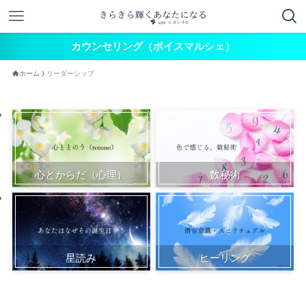
カウンセリング（ボイスマルシェ）
ホーム
リーダーシップ
心とからだ（心理）
数秘術
星読み
ヒーリング