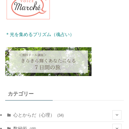
＊光を集めるプリズム（魂占い）
カテゴリー
心とからだ（心理）
(34)
(10)
数秘術
(48)