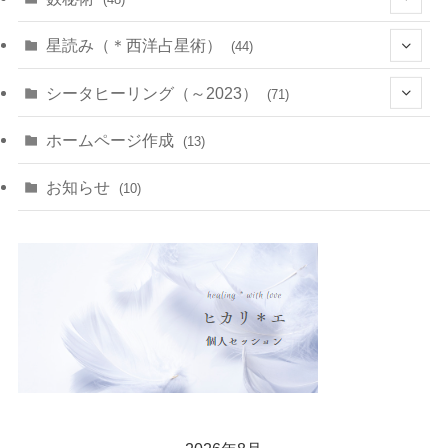
(22)
(7)
(11)
星読み（＊西洋占星術）
(44)
(1)
(1)
(11)
(10)
(11)
シータヒーリング（～2023）
(71)
(1)
(2)
(1)
(15)
(8)
(14)
ホームページ作成
(13)
(7)
(1)
(7)
(2)
(4)
(5)
お知らせ
(10)
(4)
(5)
(5)
(4)
(24)
(18)