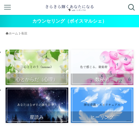
カウンセリング（ボイスマルシェ）
ホーム
毒親
心とからだ（心理）
数秘術
星読み
ヒーリング