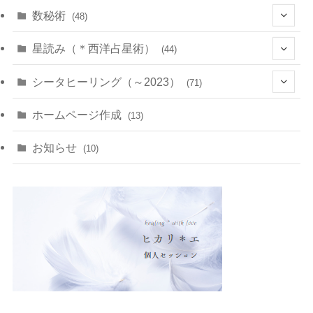
(10)
数秘術
(48)
(22)
(7)
(11)
星読み（＊西洋占星術）
(44)
(1)
(1)
(11)
(10)
(11)
シータヒーリング（～2023）
(71)
(1)
(2)
(1)
(15)
(8)
(14)
ホームページ作成
(13)
(7)
(1)
(7)
(2)
(4)
(5)
お知らせ
(10)
(4)
(5)
(5)
(4)
(24)
(18)