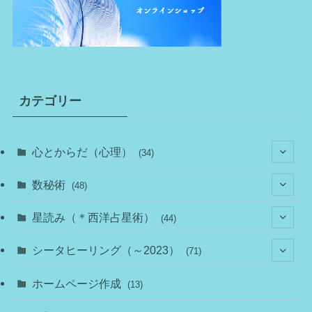
カテゴリー
心とからだ（心理）
(34)
(10)
数秘術
(48)
(22)
(7)
(11)
星読み（＊西洋占星術）
(44)
(1)
(1)
(11)
(10)
(11)
シータヒーリング（～2023）
(71)
(1)
(2)
(1)
(15)
(8)
(14)
ホームページ作成
(13)
(7)
(1)
(7)
(2)
(4)
(5)