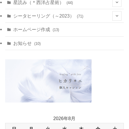
(22)
(7)
(11)
星読み（＊西洋占星術）
(44)
(1)
(1)
(11)
(10)
(11)
シータヒーリング（～2023）
(71)
(1)
(2)
(1)
(15)
(8)
(14)
ホームページ作成
(13)
(7)
(1)
(7)
(2)
(4)
(5)
お知らせ
(10)
(4)
(5)
(5)
(4)
(24)
(18)
2026年8月