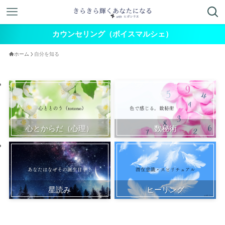
カウンセリング（ボイスマルシェ）
ホーム
自分を知る
心とからだ（心理）
数秘術
星読み
ヒーリング