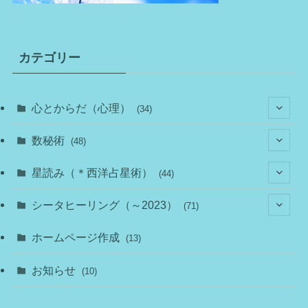
カテゴリー
心とからだ（心理）
(34)
(10)
数秘術
(48)
(22)
(7)
(11)
星読み（＊西洋占星術）
(44)
(1)
(1)
(11)
(10)
(11)
シータヒーリング（～2023）
(71)
(1)
(2)
(1)
(15)
(8)
(14)
ホームページ作成
(13)
(7)
(1)
(7)
(2)
(4)
(5)
お知らせ
(10)
(4)
(5)
(5)