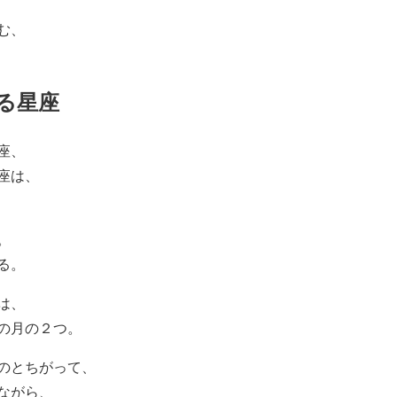
む、
る星座
座、
座は、
。
る。
は、
の月の２つ。
のとちがって、
ながら、