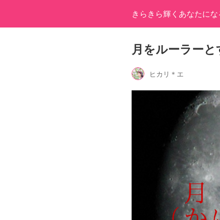
きらきら輝くあなたにな
月をルーラーと
ヒカリ＊エ