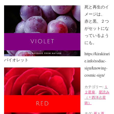
死と再生のイ
メージは、
赤と黒、２つ
がセットにな
っているよう
にも。
https://kirakirari
バイオレット
e.info/zodiac-
sign/knowing-
cosmic-sign/
カテゴリー:
１
２星座
、
星読み
（＊西洋占星
術）
タグ:
死と再