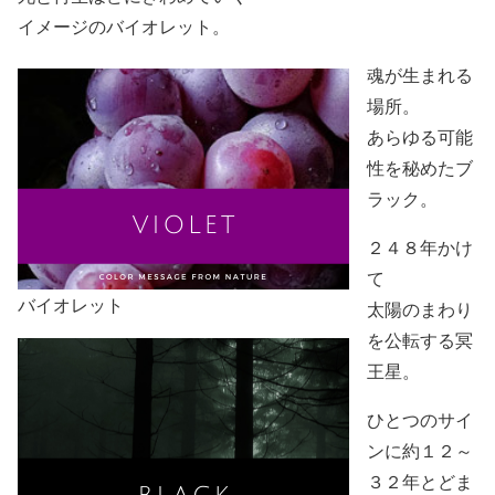
イメージのバイオレット。
魂が生まれる
場所。
あらゆる可能
性を秘めたブ
ラック。
２４８年かけ
て
バイオレット
太陽のまわり
を公転する冥
王星。
ひとつのサイ
ンに約１２～
３２年とどま