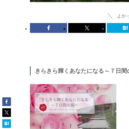
よか
きらきら輝くあなたになる～７日間