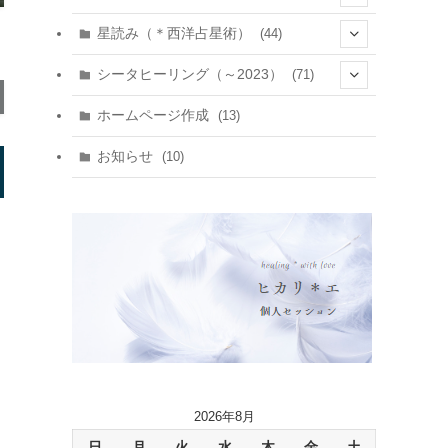
(22)
(7)
(11)
星読み（＊西洋占星術）
(44)
(1)
(1)
(11)
(10)
(11)
シータヒーリング（～2023）
(71)
(1)
(2)
(1)
(15)
(8)
(14)
ホームページ作成
(13)
(7)
(1)
(7)
(2)
(4)
(5)
お知らせ
(10)
(4)
(5)
(5)
(4)
(24)
(18)
2026年8月
日
月
火
水
木
金
土