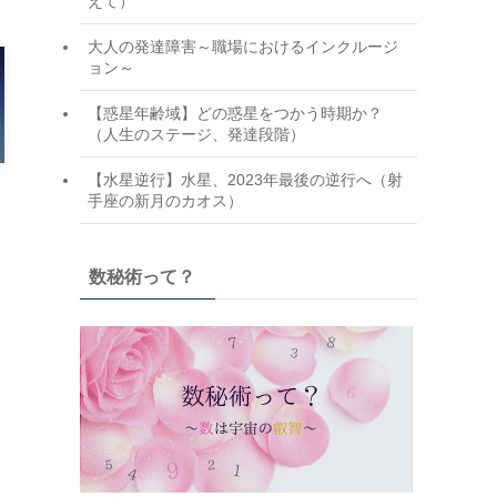
えて）
大人の発達障害～職場におけるインクルージ
ョン～
【惑星年齢域】どの惑星をつかう時期か？
（人生のステージ、発達段階）
【水星逆行】水星、2023年最後の逆行へ（射
手座の新月のカオス）
数秘術って？