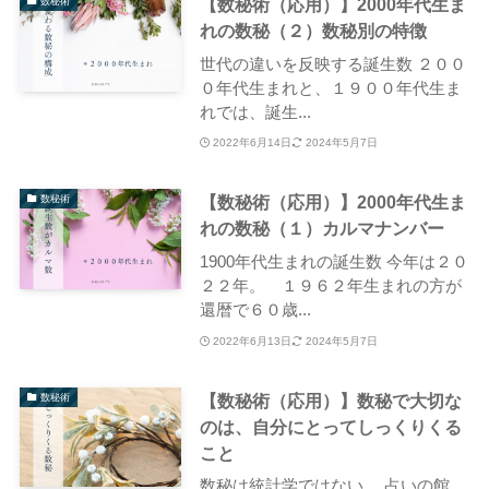
【数秘術（応用）】2000年代生ま
数秘術
れの数秘（２）数秘別の特徴
世代の違いを反映する誕生数 ２００
０年代生まれと、１９００年代生ま
れでは、誕生...
2022年6月14日
2024年5月7日
【数秘術（応用）】2000年代生ま
数秘術
れの数秘（１）カルマナンバー
1900年代生まれの誕生数 今年は２０
２２年。 １９６２年生まれの方が
還暦で６０歳...
2022年6月13日
2024年5月7日
【数秘術（応用）】数秘で大切な
数秘術
のは、自分にとってしっくりくる
こと
数秘は統計学ではない。 占いの館