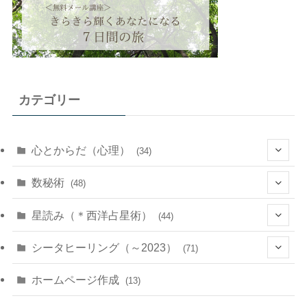
カテゴリー
心とからだ（心理）
(34)
(10)
数秘術
(48)
(22)
(7)
(11)
星読み（＊西洋占星術）
(44)
(1)
(1)
(11)
(10)
(11)
シータヒーリング（～2023）
(71)
(1)
(2)
(1)
(15)
(8)
(14)
ホームページ作成
(13)
(7)
(1)
(7)
(2)
(4)