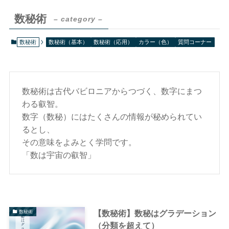
数秘術
– category –
数秘術
数秘術（基本）
数秘術（応用）
カラー（色）
質問コーナー
数秘術は古代バビロニアからつづく、数字にまつ
わる叡智。
数字（数秘）にはたくさんの情報が秘められてい
るとし、
その意味をよみとく学問です。
「数は宇宙の叡智」
【数秘術】数秘はグラデーション
数秘術
（分類を超えて）