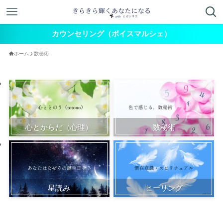
カウンセリング（ボイスマルシェ）
ホーム
数秘術
心とからだ（心理）
数秘術
星読み
ヒーリング