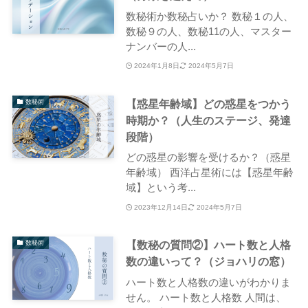
数秘術か数秘占いか？ 数秘１の人、
数秘９の人、数秘11の人、マスター
ナンバーの人...
2024年1月8日
2024年5月7日
【惑星年齢域】どの惑星をつかう
数秘術
時期か？（人生のステージ、発達
段階）
どの惑星の影響を受けるか？（惑星
年齢域） 西洋占星術には【惑星年齢
域】という考...
2023年12月14日
2024年5月7日
【数秘の質問②】ハート数と人格
数秘術
数の違いって？（ジョハリの窓）
ハート数と人格数の違いがわかりま
せん。 ハート数と人格数 人間は、