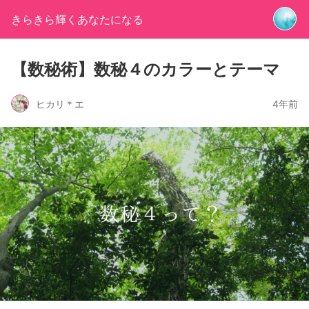
きらきら輝くあなたになる
【数秘術】数秘４のカラーとテーマ
ヒカリ＊エ
4年前