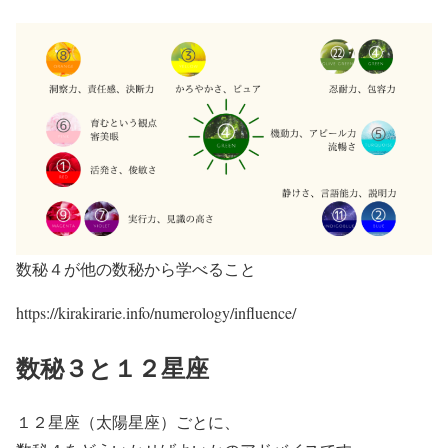
数秘４が他の数秘から学べること
https://kirakirarie.info/numerology/influence/
数秘３と１２星座
１２星座（太陽星座）ごとに、