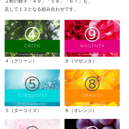
２桁の数字「４９」「５８」「６７」も、
足して１３となる組み合わせです。
４（グリーン）
９（マゼンタ）
５（ターコイズ）
８（オレンジ）