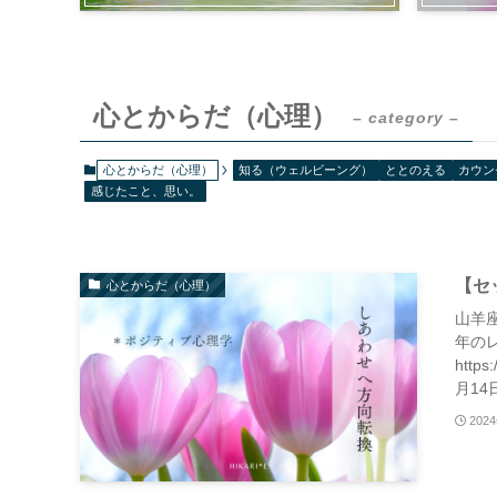
心とからだ（心理）
– category –
心とからだ（心理）
知る（ウェルビーング）
ととのえる
カウン
感じたこと、思い。
【セ
心とからだ（心理）
山羊
年のレ
http
月14
202