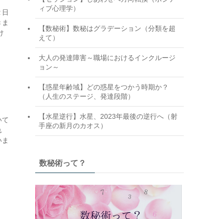
ィブ心理学）
２日
きま
【数秘術】数秘はグラデーション（分類を超
け
えて）
大人の発達障害～職場におけるインクルージ
ョン～
【惑星年齢域】どの惑星をつかう時期か？
（人生のステージ、発達段階）
【水星逆行】水星、2023年最後の逆行へ（射
いて
手座の新月のカオス）
れ
いま
数秘術って？