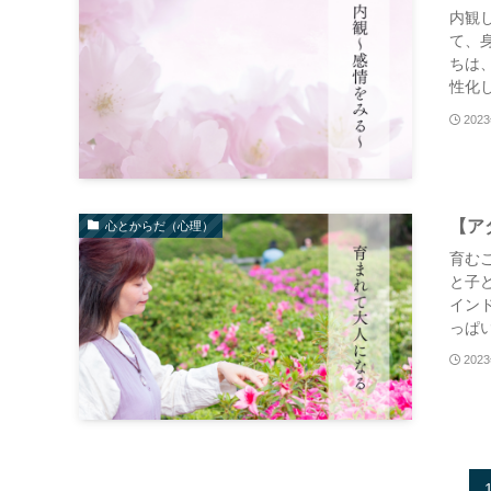
内観
て、
ちは
性化し
202
【ア
心とからだ（心理）
育む
と子
イン
っぱい
202