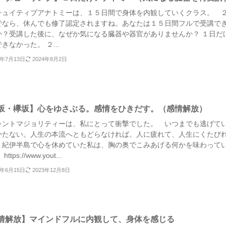
チュイティブアナトミーは、１５日間で身体を内観していくクラス。 
でなら、休んでも修了認定されますね。あなたは１５日間フルで受講で
か？受講した後に、なぜか気になる臓器や器官がありませんか？ １日だ
きなかった。 ２...
3年7月13日
2024年8月2日
坂・欅坂】心をゆさぶる。感情をひきだす。（感情解放）
レントマジョリティーは、私にとって衝撃でした。 いつまでも逃げて
かたない。人生の本流へともどらなければ。人に疲れて、人生にくたび
 紀伊半島で心を休めていた私は、胸の奥でこみあげる何かを味わって
ttps://www.yout...
3年6月15日
2023年12月8日
情解放】マインドフルに内観して、身体を感じる