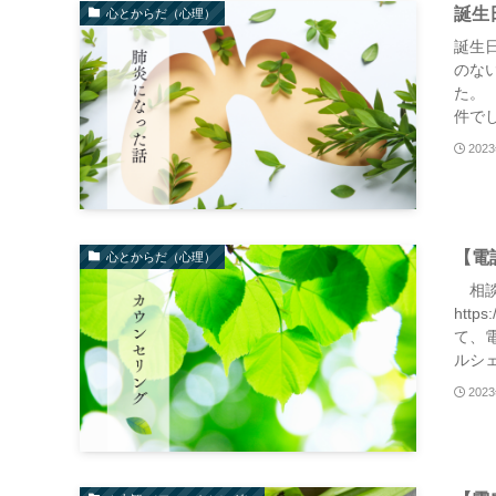
誕生
心とからだ（心理）
誕生
のな
た。
件でし
202
【電
心とからだ（心理）
相談員の
http
て、電
ルシェ
202