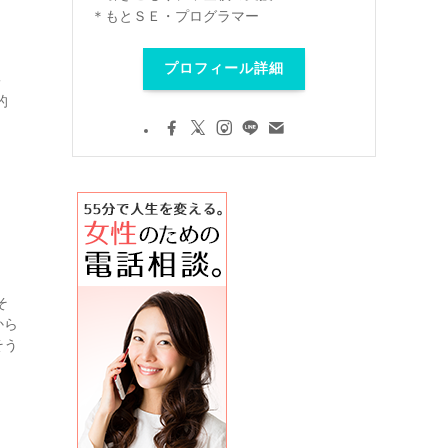
＊もとＳＥ・プログラマー
、
プロフィール詳細
害
的
そ
から
そう