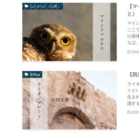
【マ
心とからだ（心理）
と）
マイ
ここ
の身
ちは、
202
【四
星Blog
ライ
トと
生ま
識する
202