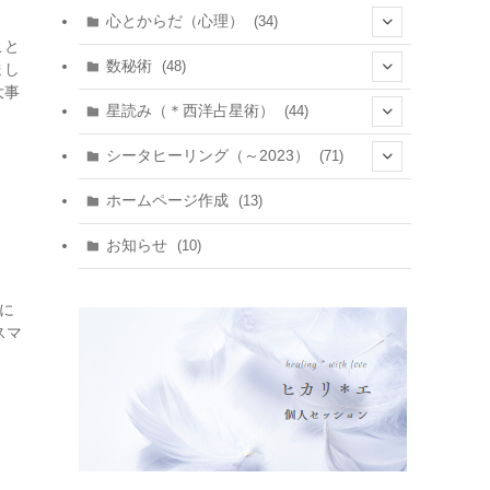
心とからだ（心理）
(34)
こと
(10)
数秘術
(48)
まし
大事
(22)
(7)
(11)
星読み（＊西洋占星術）
(44)
(1)
(1)
(11)
(10)
(11)
シータヒーリング（～2023）
(71)
(1)
(2)
(1)
(15)
(8)
(14)
ホームページ作成
(13)
(7)
(1)
(7)
(2)
(4)
(5)
お知らせ
(10)
(4)
(5)
(5)
ェに
(4)
(24)
イスマ
(18)