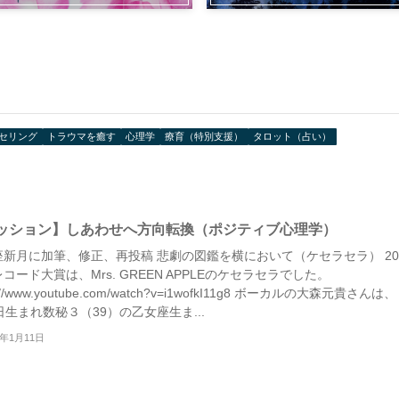
セリング
トラウマを癒す
心理学
療育（特別支援）
タロット（占い）
ッション】しあわせへ方向転換（ポジティブ心理学）
座新月に加筆、修正、再投稿 悲劇の図鑑を横において（ケセラセラ） 20
コード大賞は、Mrs. GREEN APPLEのケセラセラでした。
s://www.youtube.com/watch?v=i1wofkI11g8 ボーカルの大森元貴さんは
日生まれ数秘３（39）の乙女座生ま...
4年1月11日