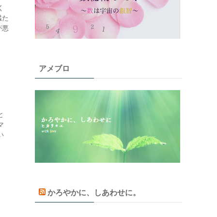
く
臓た
が悪
アメブロ
と
マ
い
かろやかに、しあわせに。