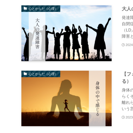
大人
心とからだ（心理）
発達
自閉
（L
障害と
202
【フ
心とからだ（心理）
る）
身体
らく
離れ
いう言
202