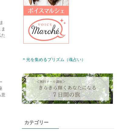
ま
まま
私た
＊光を集めるプリズム（魂占い）
ー
座
も意
カテゴリー