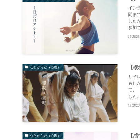
イン
間ま
した
参加で
202
【櫻
心とからだ（心理）
サイ
もし
て、
した。 h
202
【感
心とからだ（心理）