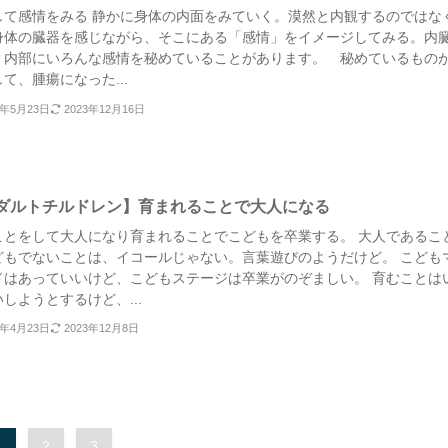
して感情をみる 静かに身体の内面をみていく。漠然と内観するのではな
身体の臓器を感じながら、そこにある「感情」をイメージしてみる。内
、内部にいろんな感情を秘めていることがあります。 秘めているもの
て、腫瘍になった...
3年5月23日
2023年12月16日
ダルトチルドレン】育まれることで大人になる
ことをして大人になり育まれることでこどもを卒業する。 大人であるこ
どもでないことは、イコールじゃない。言葉遊びのようだけど。 こども
ドはあっていいけど、こどもステージは卒業がのぞましい。 育むことは
しようとするけど、...
3年4月23日
2023年12月8日
1
2
3