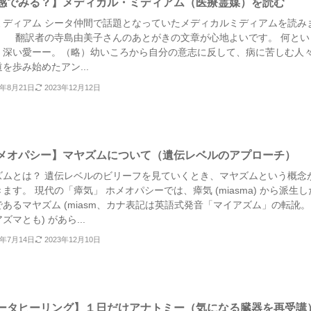
感でみる？】メディカル・ミディアム（医療霊媒）を読む
ミディアム シータ仲間で話題となっていたメディカルミディアムを読み
。 翻訳者の寺島由美子さんのあとがきの文章が心地よいです。 何とい
、深い愛ーー。（略）幼いころから自分の意志に反して、病に苦しむ人
を歩み始めたアン...
3年8月21日
2023年12月12日
メオパシー】マヤズムについて（遺伝レベルのアプローチ）
ズムとは？ 遺伝レベルのビリーフを見ていくとき、マヤズムという概念
ます。 現代の「瘴気」 ホメオパシーでは、瘴気 (miasma) から派生し
あるマヤズム (miasm、カナ表記は英語式発音「マイアズム」の転訛。
ズマとも) があら...
3年7月14日
2023年12月10日
ータヒーリング】１日だけアナトミー（気になる臓器を再受講