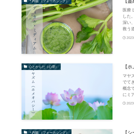
【霊
＊内観 （フォーカシング）
医療
した
深い
救う道
202
【ホ
心とからだ（心理）
マヤ
でてき
概念で
にミア
202
【シ
＊内観 （フォーカシング）