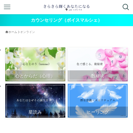
カウンセリング（ボイスマルシェ）
ホーム
オンライン
心とからだ（心理）
数秘術
星読み
ヒーリング