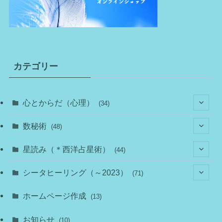
カテゴリー
心とからだ（心理）
(34)
(10)
数秘術
(48)
(22)
(7)
(11)
星読み（＊西洋占星術）
(44)
(1)
(1)
(11)
(10)
(11)
シータヒーリング（～2023）
(71)
(1)
(2)
(1)
(15)
(8)
(14)
ホームページ作成
(13)
(7)
(1)
(7)
(2)
(4)
(5)
お知らせ
(10)