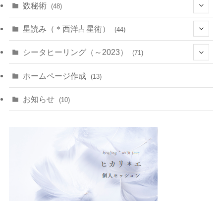
(10)
数秘術
(48)
(22)
(7)
(11)
星読み（＊西洋占星術）
(44)
(1)
(1)
(11)
(10)
(11)
シータヒーリング（～2023）
(71)
(1)
(2)
(1)
(15)
(8)
(14)
ホームページ作成
(13)
(7)
(1)
(7)
(2)
(4)
(5)
お知らせ
(10)
(4)
(5)
(5)
(4)
(24)
(18)