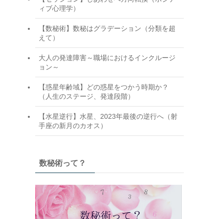
ィブ心理学）
【数秘術】数秘はグラデーション（分類を超
えて）
大人の発達障害～職場におけるインクルージ
ョン～
【惑星年齢域】どの惑星をつかう時期か？
（人生のステージ、発達段階）
【水星逆行】水星、2023年最後の逆行へ（射
手座の新月のカオス）
数秘術って？