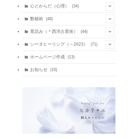
心とからだ（心理）
(34)
(10)
数秘術
(48)
(22)
(7)
(11)
星読み（＊西洋占星術）
(44)
(1)
(1)
(11)
(10)
(11)
シータヒーリング（～2023）
(71)
(1)
(2)
(1)
(15)
(8)
(14)
ホームページ作成
(13)
(7)
(1)
(7)
(2)
(4)
(5)
お知らせ
(10)
(4)
(5)
(5)
(4)
(24)
(18)