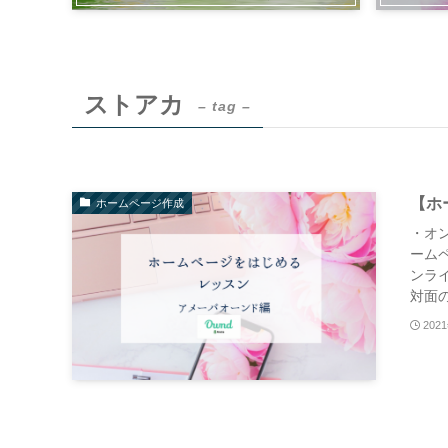
ストアカ
– tag –
【ホ
ホームページ作成
・オン
ーム
ンラ
対面の
202