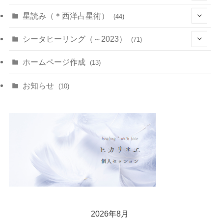
(22)
(7)
(11)
星読み（＊西洋占星術）
(44)
(1)
(1)
(11)
(10)
(11)
シータヒーリング（～2023）
(71)
(1)
(2)
(1)
(15)
(8)
(14)
ホームページ作成
(13)
(7)
(1)
(7)
(2)
(4)
(5)
お知らせ
(10)
(4)
(5)
(5)
(4)
(24)
(18)
2026年8月