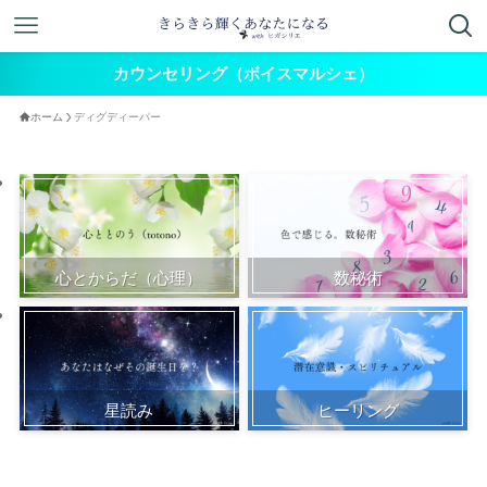
カウンセリング（ボイスマルシェ）
ホーム
ディグディーパー
心とからだ（心理）
数秘術
星読み
ヒーリング