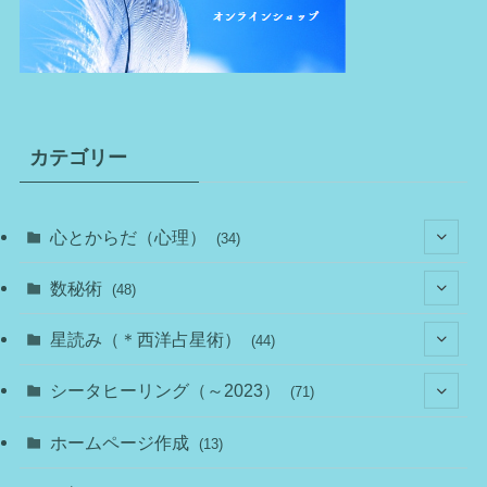
カテゴリー
心とからだ（心理）
(34)
(10)
数秘術
(48)
(22)
(7)
(11)
星読み（＊西洋占星術）
(44)
(1)
(1)
(11)
(10)
(11)
シータヒーリング（～2023）
(71)
(1)
(2)
(1)
(15)
(8)
(14)
ホームページ作成
(13)
(7)
(1)
(7)
(2)
(4)
(5)