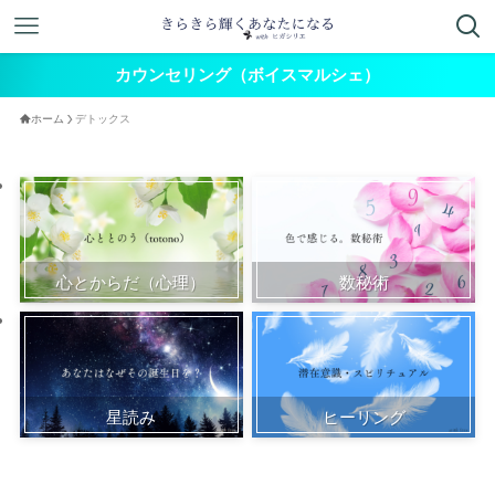
カウンセリング（ボイスマルシェ）
ホーム
デトックス
心とからだ（心理）
数秘術
星読み
ヒーリング