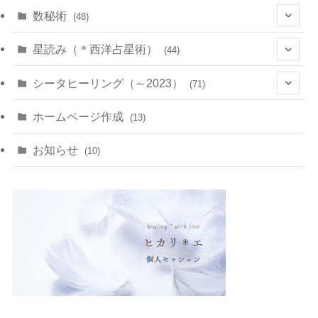
(10)
数秘術
(48)
(22)
(7)
(11)
星読み（＊西洋占星術）
(44)
(1)
(1)
(11)
(10)
(11)
シータヒーリング（～2023）
(71)
(1)
(2)
(1)
(15)
(8)
(14)
ホームページ作成
(13)
(7)
(1)
(7)
(2)
(4)
(5)
お知らせ
(10)
(4)
(5)
(5)
(4)
(24)
(18)