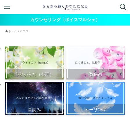
カウンセリング（ボイスマルシェ）
ホーム
ハウス
心とからだ（心理）
数秘術
星読み
ヒーリング