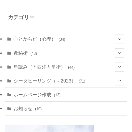
カテゴリー
心とからだ（心理）
(34)
(10)
数秘術
(48)
(22)
(7)
(11)
星読み（＊西洋占星術）
(44)
(1)
(1)
(11)
(10)
(11)
シータヒーリング（～2023）
(71)
(1)
(2)
(1)
(15)
(8)
(14)
ホームページ作成
(13)
(7)
(1)
(7)
(2)
(4)
(5)
お知らせ
(10)
(4)
(5)
(5)
(4)
(24)