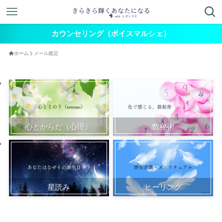
カウンセリング（ボイスマルシェ）
ホーム
メール鑑定
心とからだ（心理）
数秘術
星読み
ヒーリング