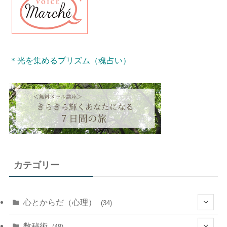
＊光を集めるプリズム（魂占い）
カテゴリー
心とからだ（心理）
(34)
(10)
数秘術
(48)