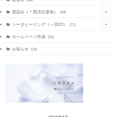
(22)
(7)
(11)
星読み（＊西洋占星術）
(44)
(1)
(1)
(11)
(10)
(11)
シータヒーリング（～2023）
(71)
(1)
(2)
(1)
(15)
(8)
(14)
ホームページ作成
(13)
(7)
(1)
(7)
(2)
(4)
(5)
お知らせ
(10)
(4)
(5)
(5)
(4)
(24)
(18)