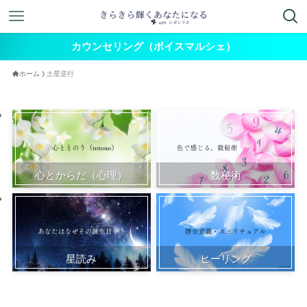
カウンセリング（ボイスマルシェ）
ホーム
土星逆行
心とからだ（心理）
数秘術
星読み
ヒーリング