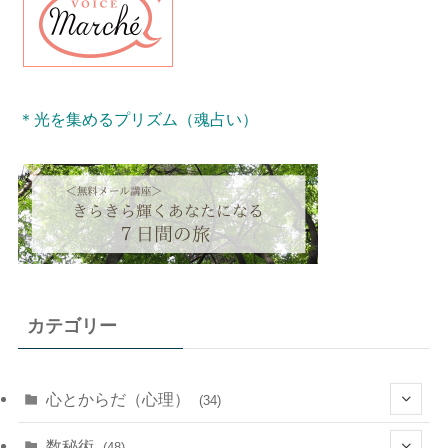
＊光を集めるプリズム（魂占い）
カテゴリー
心とからだ（心理）
(34)
(10)
数秘術
(48)