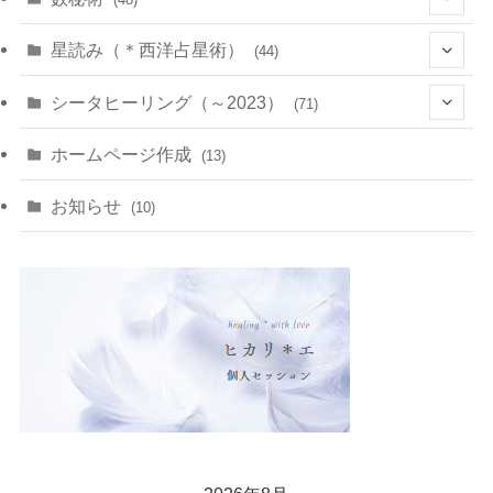
(22)
(7)
(11)
星読み（＊西洋占星術）
(44)
(1)
(1)
(11)
(10)
(11)
シータヒーリング（～2023）
(71)
(1)
(2)
(1)
(15)
(8)
(14)
ホームページ作成
(13)
(7)
(1)
(7)
(2)
(4)
(5)
お知らせ
(10)
(4)
(5)
(5)
(4)
(24)
(18)