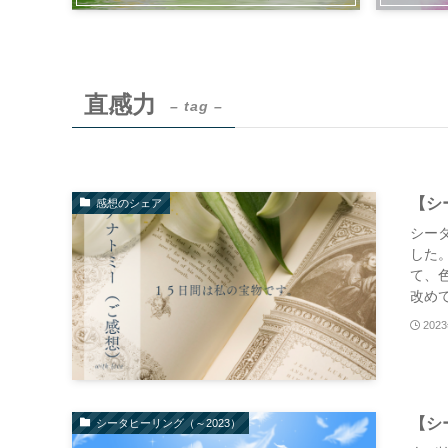
直感力
– tag –
【シ
感想のシェア
シー
した
て、
改めて
202
【シ
シータヒーリング（～2023）