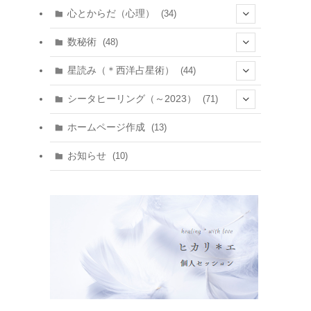
心とからだ（心理）
(34)
(10)
数秘術
(48)
(22)
(7)
(11)
星読み（＊西洋占星術）
(44)
(1)
(1)
(11)
(10)
(11)
シータヒーリング（～2023）
(71)
(1)
(2)
(1)
(15)
(8)
(14)
ホームページ作成
(13)
(7)
(1)
(7)
(2)
(4)
(5)
お知らせ
(10)
(4)
(5)
(5)
(4)
(24)
(18)