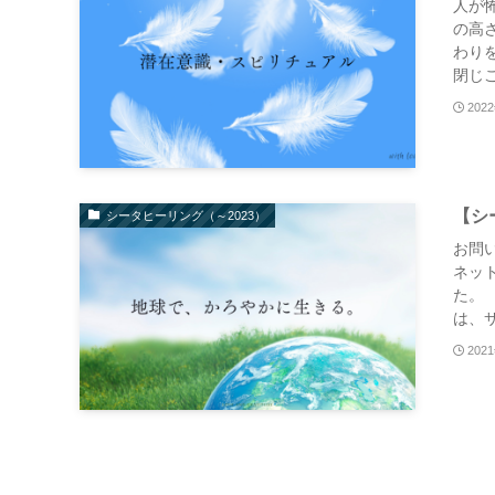
人が
の高
わり
閉じこ
202
【シ
シータヒーリング（～2023）
お問
ネッ
た。
は、サ
202