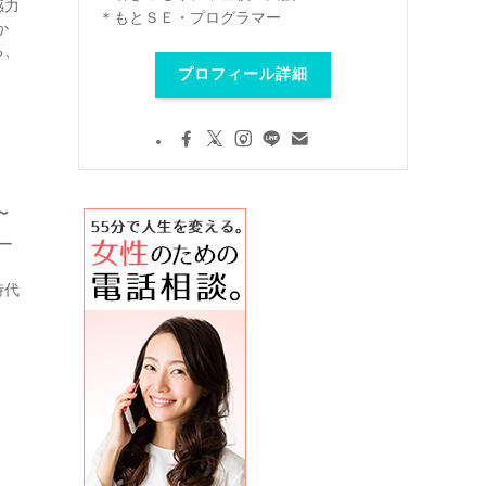
感力
＊もとＳＥ・プログラマー
か
る、
プロフィール詳細
～
ー
時代