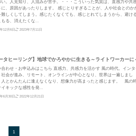
怖い。人見知り、人混みが苦手。・・・こういった気質は、直感力や共
さに、原因があったりします。 感じとりすぎることが、人や社会とのか
を難しくしてしまう。感じたくなくても、感じとれてしまうから、避け
もる、消えたくな...
2年12月6日
2023年7月11日
ータヒーリング】地球でかろやかに生きる～ライトワーカーに
い合わせ・お申込みはこちら 直感力、共感力を活かす 風の時代。インタ
ト社会が進み、リモート、オンラインが中心となり、世界は一遍しまし
 人とかんたんに逢えなくなり、想像力が高まったと感じます。 風の
イキックな感性を発...
1年6月30日
2022年12月21日
1