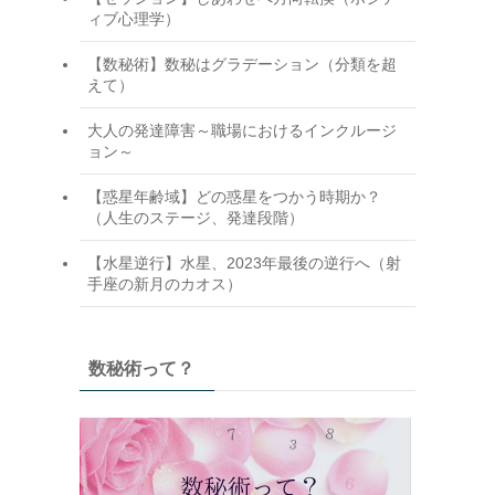
ィブ心理学）
【数秘術】数秘はグラデーション（分類を超
えて）
大人の発達障害～職場におけるインクルージ
ョン～
【惑星年齢域】どの惑星をつかう時期か？
（人生のステージ、発達段階）
【水星逆行】水星、2023年最後の逆行へ（射
手座の新月のカオス）
数秘術って？