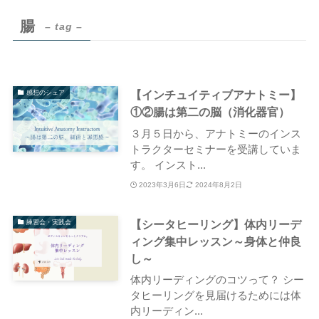
腸
– tag –
【インチュイティブアナトミー】
感想のシェア
①②腸は第二の脳（消化器官）
３月５日から、アナトミーのインス
トラクターセミナーを受講していま
す。 インスト...
2023年3月6日
2024年8月2日
【シータヒーリング】体内リーデ
練習会・実践会
ィング集中レッスン～身体と仲良
し～
体内リーディングのコツって？ シー
タヒーリングを見届けるためには体
内リーディン...