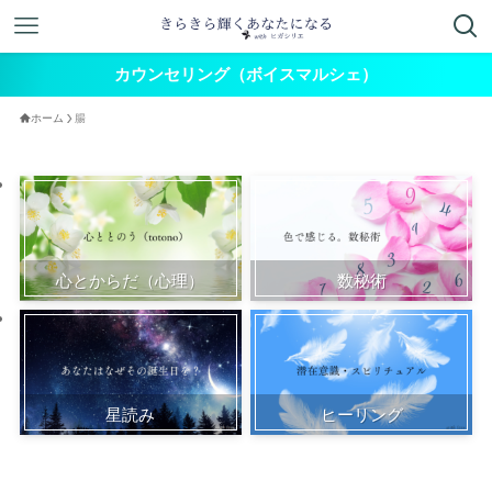
カウンセリング（ボイスマルシェ）
ホーム
腸
心とからだ（心理）
数秘術
星読み
ヒーリング