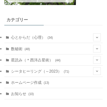
カテゴリー
心とからだ（心理）
(34)
(10)
数秘術
(48)
(22)
(7)
(11)
星読み（＊西洋占星術）
(44)
(1)
(1)
(11)
(10)
(11)
シータヒーリング（～2023）
(71)
(1)
(2)
(1)
(15)
(8)
(14)
ホームページ作成
(13)
(7)
(1)
(7)
(2)
(4)
(5)
お知らせ
(10)
(4)
(5)
(5)