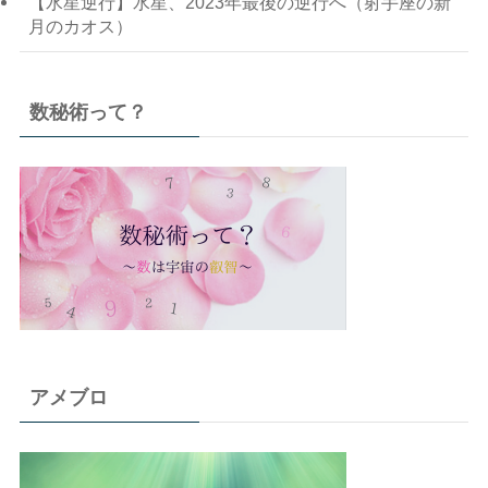
【水星逆行】水星、2023年最後の逆行へ（射手座の新
月のカオス）
数秘術って？
アメブロ