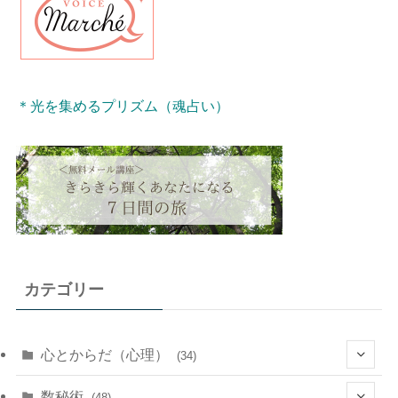
＊光を集めるプリズム（魂占い）
カテゴリー
心とからだ（心理）
(34)
(10)
数秘術
(48)