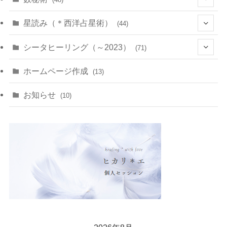
(22)
(7)
(11)
星読み（＊西洋占星術）
(44)
(1)
(1)
(11)
(10)
(11)
シータヒーリング（～2023）
(71)
(1)
(2)
(1)
(15)
(8)
(14)
ホームページ作成
(13)
(7)
(1)
(7)
(2)
(4)
(5)
お知らせ
(10)
(4)
(5)
(5)
(4)
(24)
(18)