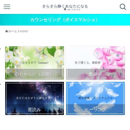
カウンセリング（ボイスマルシェ）
ホーム
ADHD
心とからだ（心理）
数秘術
星読み
ヒーリング