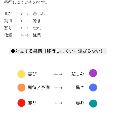
移行しにくいものです。
喜び ←→ 悲しみ
期待 ←→ 驚き
怒り ←→ 恐れ
信頼 ←→ 嫌悪