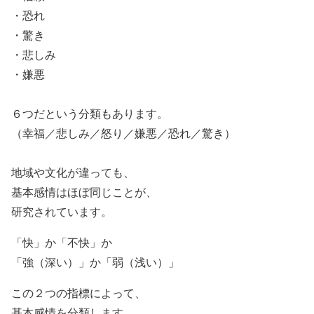
・恐れ
・驚き
・悲しみ
・嫌悪
６つだという分類もあります。
（幸福／悲しみ／怒り／嫌悪／恐れ／驚き）
地域や文化が違っても、
基本感情はほぼ同じことが、
研究されています。
「快」か「不快」か
「強（深い）」か「弱（浅い）」
この２つの指標によって、
基本感情を分類します。