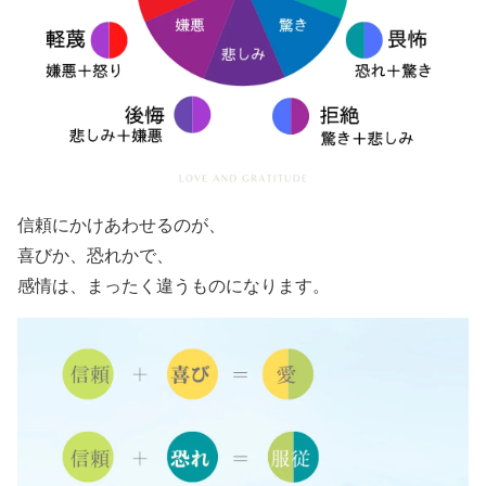
信頼にかけあわせるのが、
喜びか、恐れかで、
感情は、まったく違うものになります。