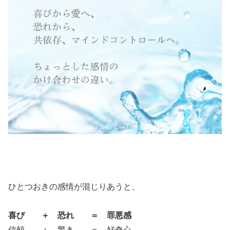
ひとつおきの感情が混じりあうと、
喜び ＋ 恐れ ＝ 罪悪感
信頼 ＋ 驚き ＝ 好奇心