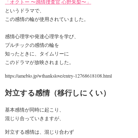
「オクトー 〜感情捜査官 心野朱梨〜」
というドラマで、
この感情の輪が使用されていました。
感情心理学や発達心理学を学び、
プルチックの感情の輪を
知ったときに、タイムリーに
このドラマが放映されました。
https://ameblo.jp/wthankslove/entry-12768618108.html
対立する感情（移行しにくい）
基本感情が同時に起こり、
混じり合っていきますが、
対立する感情は、混じり合わず