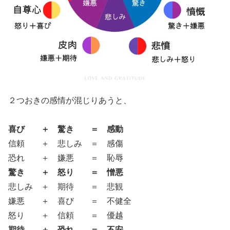
２つおきの感情が混じりあうと、
喜び ＋ 驚き ＝ 感動
信頼 ＋ 悲しみ ＝ 感傷
恐れ ＋ 嫌悪 ＝ 恥辱
驚き ＋ 怒り ＝ 憎悪
悲しみ ＋ 期待 ＝ 悲観
嫌悪 ＋ 喜び ＝ 不健全
怒り ＋ 信頼 ＝ 優越
期待 ＋ 恐れ ＝ 不安