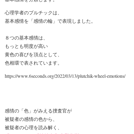
心理学者のプルチックは、
基本感情を「感情の輪」で表現しました。
８つの基本感情は、
もっとも明度が高い
黄色の喜びを頂点として、
色相環で表されています。
https://www.6seconds.org/2022/03/13/plutchik-wheel-emotions/
感情の「色」がみえる捜査官が
被疑者の感情の色から、
被疑者の心理を読み解く、