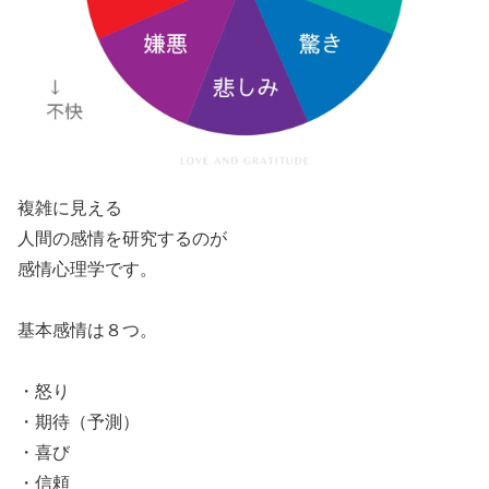
複雑に見える
人間の感情を研究するのが
感情心理学です。
基本感情は８つ。
・怒り
・期待（予測）
・喜び
・信頼