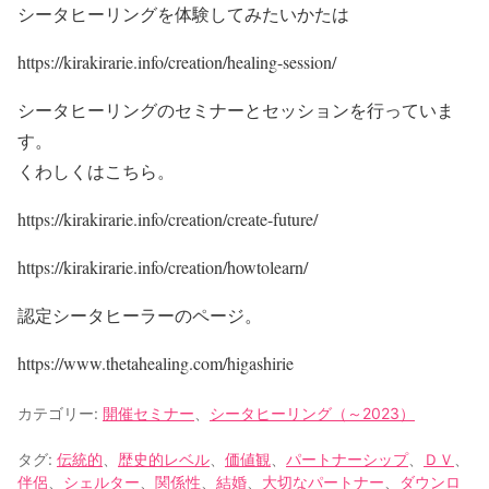
シータヒーリングを体験してみたいかたは
https://kirakirarie.info/creation/healing-session/
シータヒーリングのセミナーとセッションを行っていま
す。
くわしくはこちら。
https://kirakirarie.info/creation/create-future/
https://kirakirarie.info/creation/howtolearn/
認定シータヒーラーのページ。
https://www.thetahealing.com/higashirie
カテゴリー:
開催セミナー
、
シータヒーリング（～2023）
タグ:
伝統的
、
歴史的レベル
、
価値観
、
パートナーシップ
、
ＤＶ
、
伴侶
、
シェルター
、
関係性
、
結婚
、
大切なパートナー
、
ダウンロ