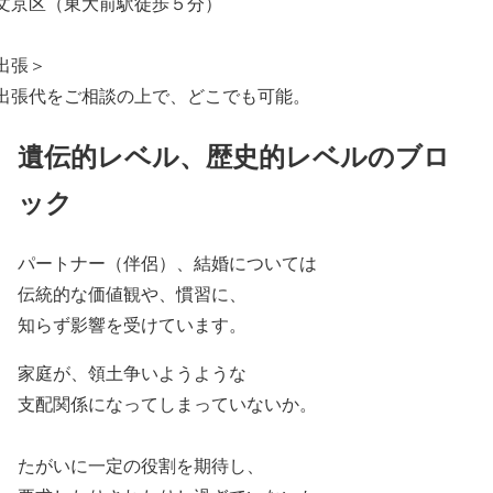
文京区（東大前駅徒歩５分）
出張＞
出張代をご相談の上で、どこでも可能。
遺伝的レベル、歴史的レベルのブロ
ック
パートナー（伴侶）、結婚については
伝統的な価値観や、慣習に、
知らず影響を受けています。
家庭が、領土争いようような
支配関係になってしまっていないか。
たがいに一定の役割を期待し、