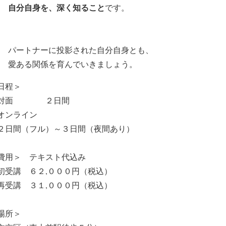
自分自身を、深く知ること
です。
パートナーに投影された自分自身とも、
愛ある関係を育んでいきましょう。
日程＞
・対面 ２日間
オンライン
日間（フル）～３日間（夜間あり）
費用＞ テキスト代込み
初受講 ６２,０００円（税込）
再受講 ３１,０００円（税込）
場所＞