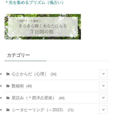
＊光を集めるプリズム（魂占い）
カテゴリー
心とからだ（心理）
(34)
(10)
数秘術
(48)
(22)
(7)
(11)
星読み（＊西洋占星術）
(44)
(1)
(1)
(11)
(10)
(11)
シータヒーリング（～2023）
(71)