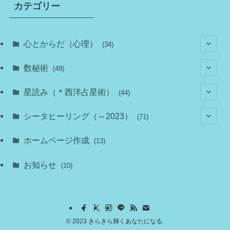
カテゴリー
心とからだ（心理）
(34)
(10)
数秘術
(48)
(22)
(7)
(11)
星読み（＊西洋占星術）
(44)
(1)
(1)
(11)
(10)
(11)
シータヒーリング（～2023）
(71)
(1)
(2)
(1)
(15)
(8)
(14)
ホームページ作成
(13)
(7)
(1)
(7)
(2)
(4)
(5)
お知らせ
(10)
(4)
(5)
(5)
(4)
(24)
©
2023 きらきら輝くあなたになる.
(18)