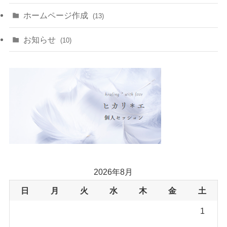
(1)
(2)
(1)
(15)
(8)
(14)
ホームページ作成
(13)
(7)
(1)
(7)
(2)
(4)
(5)
お知らせ
(10)
(4)
(5)
(5)
(4)
(24)
(18)
2026年8月
日
月
火
水
木
金
土
1