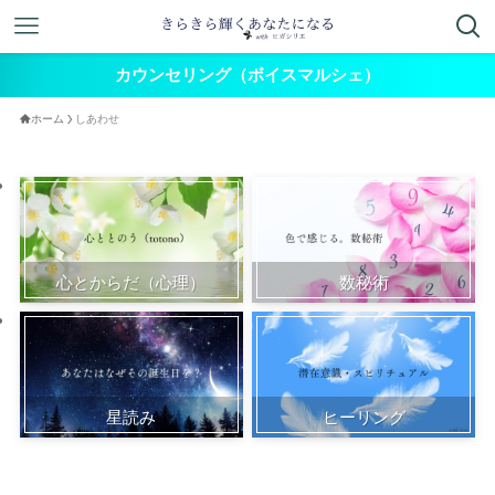
カウンセリング（ボイスマルシェ）
ホーム
しあわせ
心とからだ（心理）
数秘術
星読み
ヒーリング