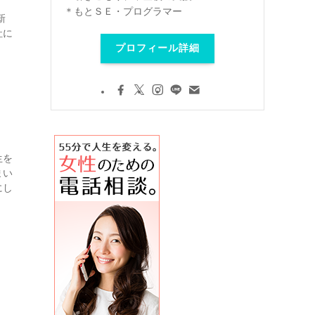
＊もとＳＥ・プログラマー
新
社に
プロフィール詳細
生を
まい
にし