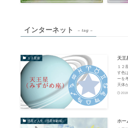
インターネット
– tag –
天王
１２星座
１２
す色
ーを
天体が
201
ホー
惑星と人生（惑星年齢域）