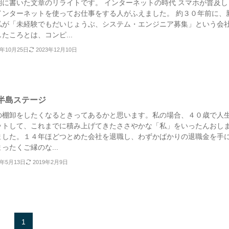
期に書いた文章のリライトです。 インターネットの時代 スマホが普及し
インターネットを使ってお仕事をする人がふえました。 約３０年前に、
私が「未経験でもだいじょうぶ、システム・エンジニア募集」という会
たころとは、コンピ...
8年10月25日
2023年12月10日
半島ステージ
の棚卸をしたくなるときってあるかと思います。私の場合、４０歳で人
ットして、これまでに積み上げてきたささやかな「私」をいったんおし
ました。１４年ほどつとめた会社を退職し、わずかばかりの退職金を手
ったくご縁のな...
8年5月13日
2019年2月9日
1