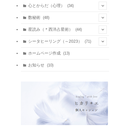
心とからだ（心理）
(34)
(10)
数秘術
(48)
(22)
(7)
(11)
星読み（＊西洋占星術）
(44)
(1)
(1)
(11)
(10)
(11)
シータヒーリング（～2023）
(71)
(1)
(2)
(1)
(15)
(8)
(14)
ホームページ作成
(13)
(7)
(1)
(7)
(2)
(4)
(5)
お知らせ
(10)
(4)
(5)
(5)
(4)
(24)
(18)