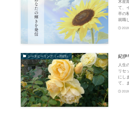
木星
て、
卒の
就職し
201
紀伊
シータヒーリング（～2023）
人生
リセ
にし
て、ま
201