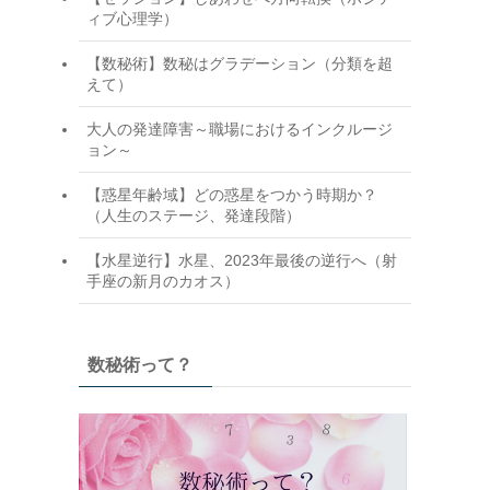
ィブ心理学）
【数秘術】数秘はグラデーション（分類を超
えて）
大人の発達障害～職場におけるインクルージ
ョン～
【惑星年齢域】どの惑星をつかう時期か？
（人生のステージ、発達段階）
【水星逆行】水星、2023年最後の逆行へ（射
手座の新月のカオス）
数秘術って？