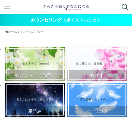
カウンセリング（ボイスマルシェ）
ホーム
インディゴブルー
心とからだ（心理）
数秘術
星読み
ヒーリング