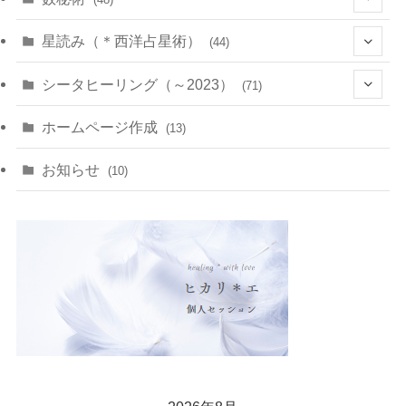
(22)
(7)
(11)
星読み（＊西洋占星術）
(44)
(1)
(1)
(11)
(10)
(11)
シータヒーリング（～2023）
(71)
(1)
(2)
(1)
(15)
(8)
(14)
ホームページ作成
(13)
(7)
(1)
(7)
(2)
(4)
(5)
お知らせ
(10)
(4)
(5)
(5)
(4)
(24)
(18)