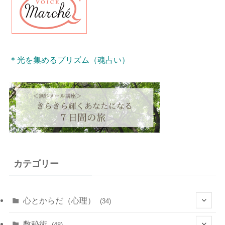
＊光を集めるプリズム（魂占い）
カテゴリー
心とからだ（心理）
(34)
(10)
数秘術
(48)