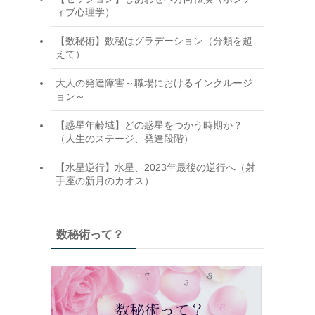
ィブ心理学）
【数秘術】数秘はグラデーション（分類を超
えて）
大人の発達障害～職場におけるインクルージ
ョン～
【惑星年齢域】どの惑星をつかう時期か？
（人生のステージ、発達段階）
【水星逆行】水星、2023年最後の逆行へ（射
手座の新月のカオス）
数秘術って？