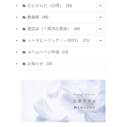
心とからだ（心理）
(34)
(10)
数秘術
(48)
(22)
(7)
(11)
星読み（＊西洋占星術）
(44)
(1)
(1)
(11)
(10)
(11)
シータヒーリング（～2023）
(71)
(1)
(2)
(1)
(15)
(8)
(14)
ホームページ作成
(13)
(7)
(1)
(7)
(2)
(4)
(5)
お知らせ
(10)
(4)
(5)
(5)
(4)
(24)
(18)