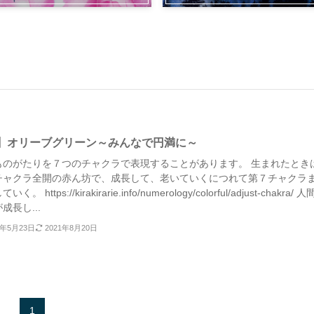
】オリーブグリーン～みんなで円満に～
ものがたりを７つのチャクラで表現することがあります。 生まれたとき
チャクラ全開の赤ん坊で、成長して、老いていくにつれて第７チャクラ
く。 https://kirakirarie.info/numerology/colorful/adjust-chakra/ 
成長し...
8年5月23日
2021年8月20日
1