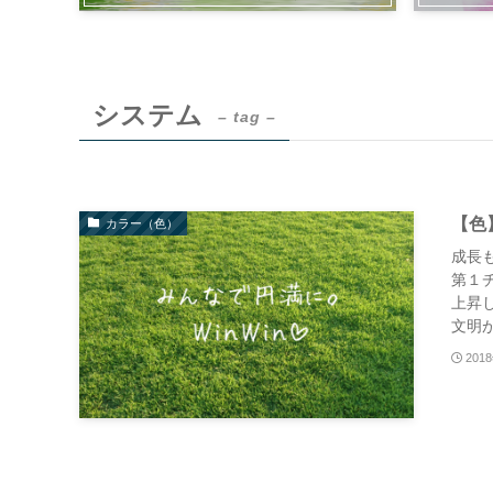
システム
– tag –
【色
カラー（色）
成長
第１
上昇してい
文明が
201