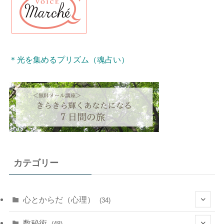
＊光を集めるプリズム（魂占い）
カテゴリー
心とからだ（心理）
(34)
(10)
数秘術
(48)