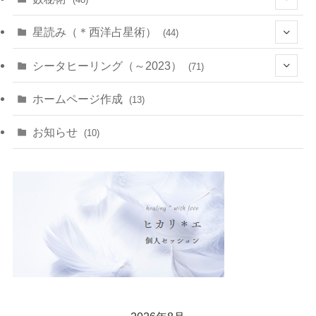
(22)
(7)
(11)
星読み（＊西洋占星術）
(44)
(1)
(1)
(11)
(10)
(11)
シータヒーリング（～2023）
(71)
(1)
(2)
(1)
(15)
(8)
(14)
ホームページ作成
(13)
(7)
(1)
(7)
(2)
(4)
(5)
お知らせ
(10)
(4)
(5)
(5)
(4)
(24)
(18)