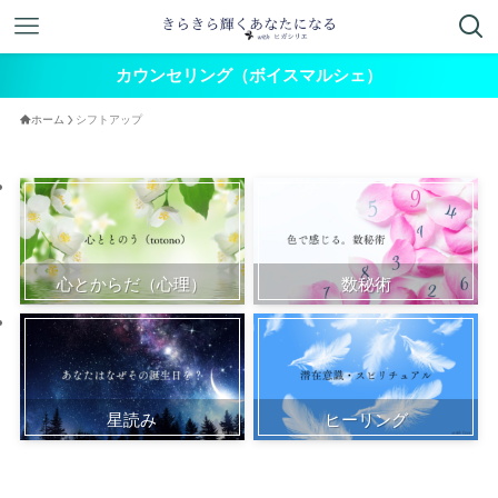
カウンセリング（ボイスマルシェ）
ホーム
シフトアップ
心とからだ（心理）
数秘術
星読み
ヒーリング