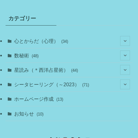
カテゴリー
心とからだ（心理）
(34)
(10)
数秘術
(48)
(22)
(7)
(11)
星読み（＊西洋占星術）
(44)
(1)
(1)
(11)
(10)
(11)
シータヒーリング（～2023）
(71)
(1)
(2)
(1)
(15)
(8)
(14)
ホームページ作成
(13)
(7)
(1)
(7)
(2)
(4)
(5)
お知らせ
(10)
(4)
(5)
(5)
(4)
(24)