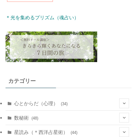
＊光を集めるプリズム（魂占い）
カテゴリー
心とからだ（心理）
(34)
(10)
数秘術
(48)
(22)
(7)
(11)
星読み（＊西洋占星術）
(44)