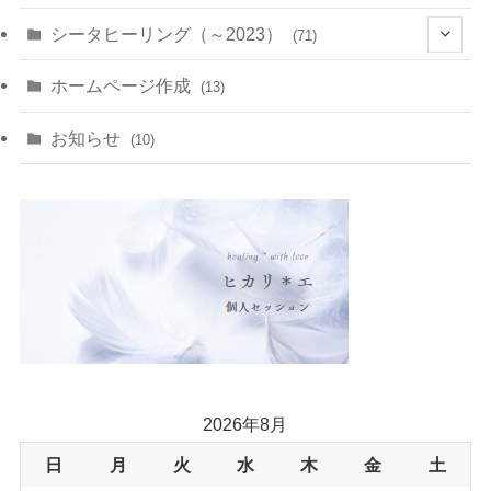
(1)
(1)
(11)
(10)
(11)
シータヒーリング（～2023）
(71)
(1)
(2)
(1)
(15)
(8)
(14)
ホームページ作成
(13)
(7)
(1)
(7)
(2)
(4)
(5)
お知らせ
(10)
(4)
(5)
(5)
(4)
(24)
(18)
2026年8月
日
月
火
水
木
金
土