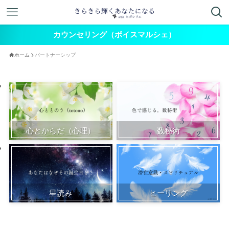
カウンセリング（ボイスマルシェ）
ホーム
パートナーシップ
心とからだ（心理）
数秘術
星読み
ヒーリング