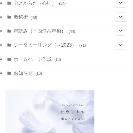
心とからだ（心理）
(34)
(10)
数秘術
(48)
(22)
(7)
(11)
星読み（＊西洋占星術）
(44)
(1)
(1)
(11)
(10)
(11)
シータヒーリング（～2023）
(71)
(1)
(2)
(1)
(15)
(8)
(14)
ホームページ作成
(13)
(7)
(1)
(7)
(2)
(4)
(5)
お知らせ
(10)
(4)
(5)
(5)
(4)
(24)
(18)