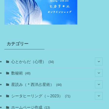
カテゴリー
心とからだ（心理）
(34)
(10)
数秘術
(48)
(22)
(7)
(11)
星読み（＊西洋占星術）
(44)
(1)
(1)
(11)
(10)
(11)
シータヒーリング（～2023）
(71)
(1)
(2)
(1)
(15)
(8)
(14)
ホームページ作成
(13)