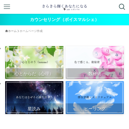
カウンセリング（ボイスマルシェ）
ホーム
ホームページ作成
心とからだ（心理）
数秘術
星読み
ヒーリング