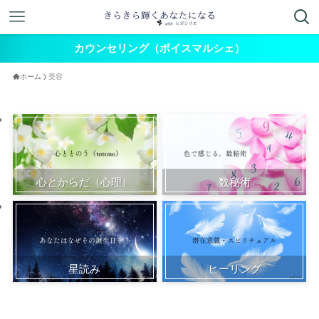
カウンセリング（ボイスマルシェ）
ホーム
受容
心とからだ（心理）
数秘術
星読み
ヒーリング