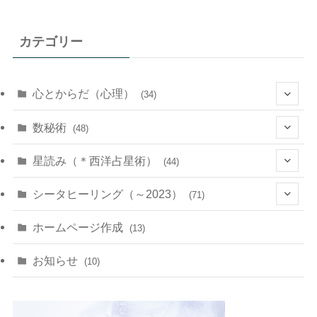
カテゴリー
心とからだ（心理）
(34)
(10)
数秘術
(48)
(22)
(7)
(11)
星読み（＊西洋占星術）
(44)
(1)
(1)
(11)
(10)
(11)
シータヒーリング（～2023）
(71)
(1)
(2)
(1)
(15)
(8)
(14)
ホームページ作成
(13)
(7)
(1)
(7)
(2)
(4)
(5)
お知らせ
(10)
(4)
(5)
(5)
(4)
(24)