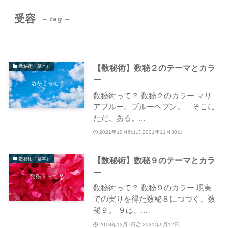
受容
– tag –
【数秘術】数秘２のテーマとカラ
数秘術（基本）
ー
数秘術って？ 数秘２のカラー マリ
アブルー。ブルーヘブン。 そこに
ただ、ある。...
2021年10月6日
2021年11月30日
【数秘術】数秘９のテーマとカラ
数秘術（基本）
ー
数秘術って？ 数秘９のカラー 現実
での実りを得た数秘８につづく、数
秘９。 ９は、...
2018年12月7日
2021年9月12日