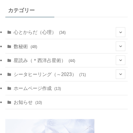
カテゴリー
心とからだ（心理）
(34)
(10)
数秘術
(48)
(22)
(7)
(11)
星読み（＊西洋占星術）
(44)
(1)
(1)
(11)
(10)
(11)
シータヒーリング（～2023）
(71)
(1)
(2)
(1)
(15)
(8)
(14)
ホームページ作成
(13)
(7)
(1)
(7)
(2)
(4)
(5)
お知らせ
(10)
(4)
(5)
(5)
(4)
(24)