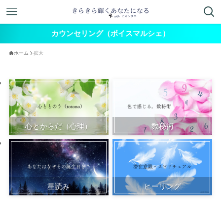
カウンセリング（ボイスマルシェ）
ホーム
拡大
心とからだ（心理）
数秘術
星読み
ヒーリング