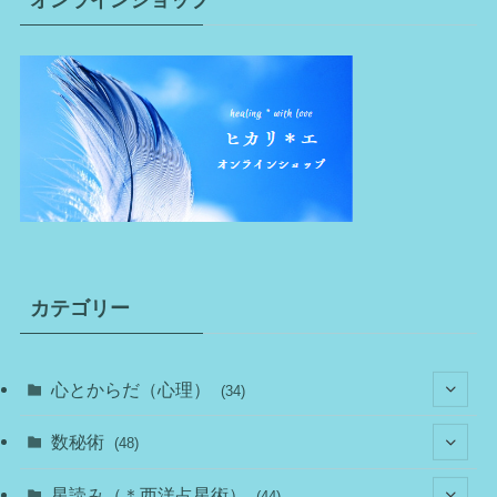
オンラインショップ
カテゴリー
心とからだ（心理）
(34)
(10)
数秘術
(48)
(22)
(7)
(11)
星読み（＊西洋占星術）
(44)