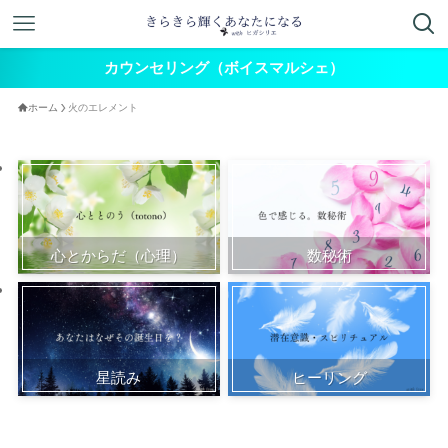
カウンセリング（ボイスマルシェ）
ホーム
火のエレメント
心とからだ（心理）
数秘術
星読み
ヒーリング