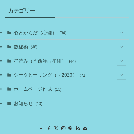
カテゴリー
心とからだ（心理）
(34)
(10)
数秘術
(48)
(22)
(7)
(11)
星読み（＊西洋占星術）
(44)
(1)
(1)
(11)
(10)
(11)
シータヒーリング（～2023）
(71)
(1)
(2)
(1)
(15)
(8)
(14)
ホームページ作成
(13)
(7)
(1)
(7)
(2)
(4)
(5)
お知らせ
(10)
(4)
(5)
(5)
(4)
(24)