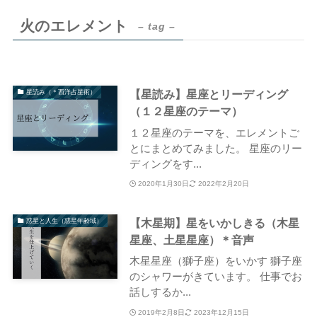
火のエレメント
– tag –
【星読み】星座とリーディング
星読み（＊西洋占星術）
（１２星座のテーマ）
１２星座のテーマを、エレメントご
とにまとめてみました。 星座のリー
ディングをす...
2020年1月30日
2022年2月20日
【木星期】星をいかしきる（木星
惑星と人生（惑星年齢域）
星座、土星星座）＊音声
木星星座（獅子座）をいかす 獅子座
のシャワーがきています。 仕事でお
話しするか...
2019年2月8日
2023年12月15日