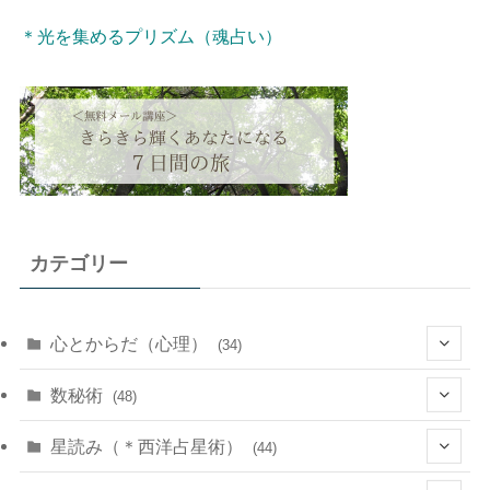
＊光を集めるプリズム（魂占い）
カテゴリー
心とからだ（心理）
(34)
(10)
数秘術
(48)
(22)
(7)
(11)
星読み（＊西洋占星術）
(44)
(1)
(1)
(11)