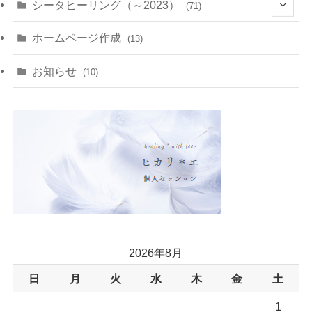
(10)
(11)
シータヒーリング（～2023）
(71)
(1)
(2)
(1)
(15)
(8)
(14)
ホームページ作成
(13)
(7)
(1)
(7)
(2)
(4)
(5)
お知らせ
(10)
(4)
(5)
(5)
(4)
(24)
(18)
2026年8月
日
月
火
水
木
金
土
1