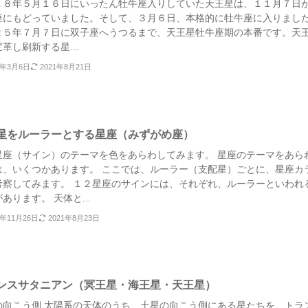
１８年５月１６日にいったん牡牛座入りしていた天王星は、１１月７日
座にもどっていました。そして、３月６日、本格的に牡牛座に入りまし
２５年７月７日に双子座へうつるまで、天王星牡牛座期の本番です。天
革し刷新する星...
9年3月6日
2021年8月21日
星をルーラーとする星座（みずがめ座）
星座（サイン）のテーマを色をあらわしてみます。 星座のテーマをあら
は、いくつかあります。 ここでは、ルーラー（支配星）ごとに、星座カ
考察してみます。 １２星座のサインには、それぞれ、ルーラーといわれ
あります。 天体と...
8年11月26日
2021年8月23日
ンスサタニアン（冥王星・海王星・天王星）
の向こう側 太陽系の天体のうち、土星の向こう側にある星たちを、トラ