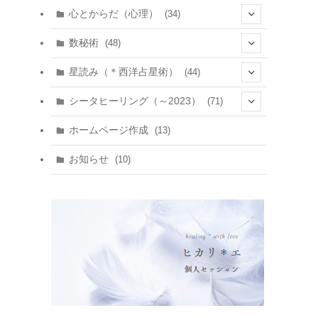
心とからだ（心理）
(34)
(10)
数秘術
(48)
(22)
(7)
(11)
星読み（＊西洋占星術）
(44)
(1)
(1)
(11)
(10)
(11)
シータヒーリング（～2023）
(71)
(1)
(2)
(1)
(15)
(8)
(14)
ホームページ作成
(13)
(7)
(1)
(7)
(2)
(4)
(5)
お知らせ
(10)
(4)
(5)
(5)
(4)
(24)
(18)