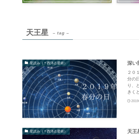
天王星
– tag –
深い
星読み（＊西洋占星術）
２０
分の
り、
きくと
201
天王
星読み（＊西洋占星術）