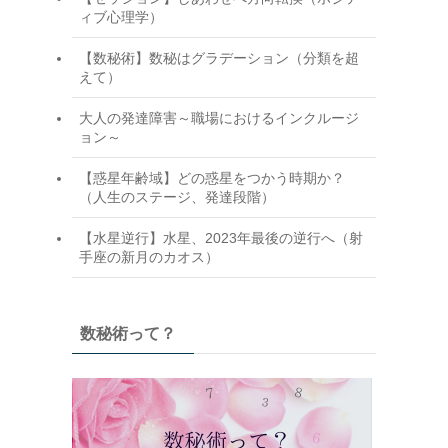
ィブ心理学）
【数秘術】数秘はグラデーション（分類を超
えて）
大人の発達障害～職場におけるインクルージ
ョン～
【惑星年齢域】どの惑星をつかう時期か？
（人生のステージ、発達段階）
【水星逆行】水星、2023年最後の逆行へ（射
手座の新月のカオス）
数秘術って？