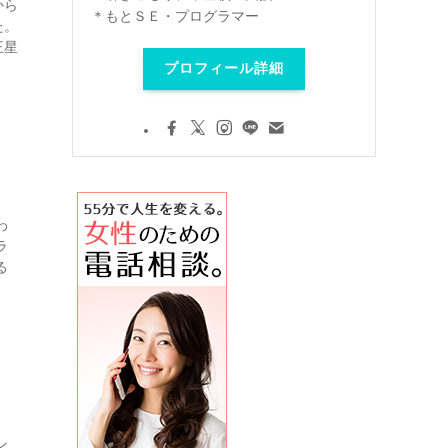
から
＊もとＳＥ・プログラマー
た。
王星
プロフィール詳細
わ
ラ
る
ン