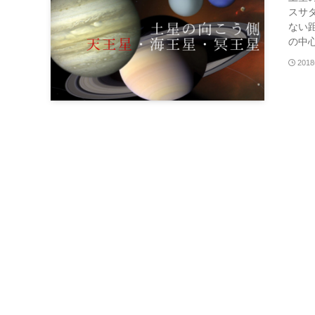
スサ
ない
の中心
201