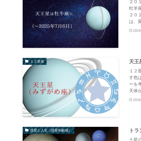
２０
牡羊
２０
は、変
201
天王
１２星座
１２
す色
ーを
天体が
201
トラ
惑星と人生（惑星年齢域）
土星